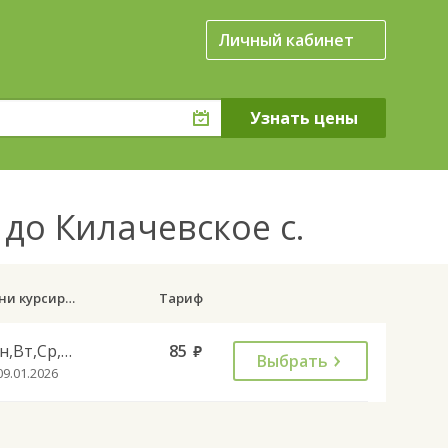
Личный кабинет
 до Килачевское с.
Дни курсирования
Тариф
Пн,Вт,Ср,Чт,Пт
85
руб.
Выбрать
09.01.2026