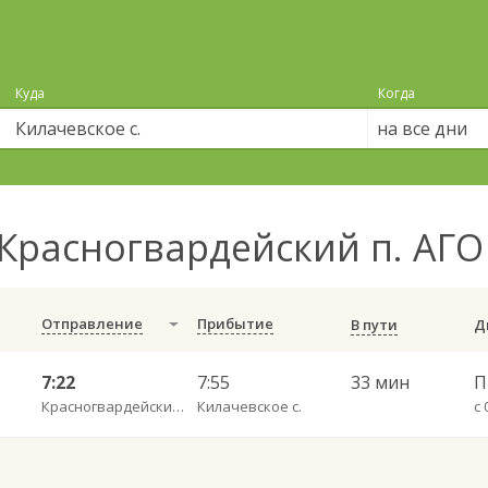
Куда
Когда
на все дни
Красногвардейский п. АГО
Отправление
Прибытие
В пути
7:22
7:55
33 мин
Красногвардейский п. АГО
Килачевское с.
с 