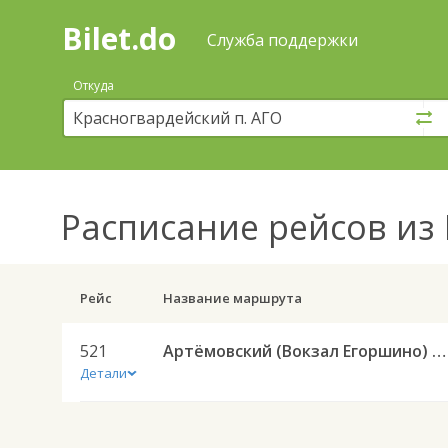
Bilet.do
—
Bilet.do
Поиск
Служба поддержки
и
покупка
Откуда
билетов
на
автобус
онлайн
Расписание рейсов
из 
Рейс
Название маршрута
521
Артёмовский (Вокзал Егоршино) — Ирбит АС 521
Детали