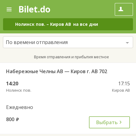
Bilet.do
—
Bilet.do
Поиск
и
покупка
Нолинск пов.
–
Киров АВ
на все дни
билетов
на
автобус
По времени отправления
онлайн
Время отправления и прибытия местное
Набережные Челны АВ — Киров г. АВ 702
14:20
17:15
Нолинск пов.
Киров АВ
Ежедневно
800
руб.
Выбрать