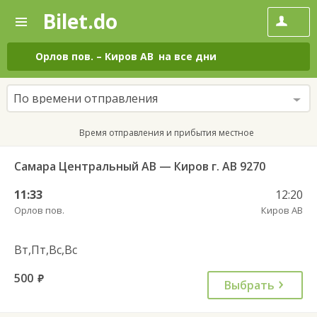
Bilet.do
—
Bilet.do
Поиск
и
покупка
Орлов пов.
–
Киров АВ
на все дни
билетов
на
автобус
По времени отправления
онлайн
Время отправления и прибытия местное
Самара Центральный АВ — Киров г. АВ 9270
11:33
12:20
Орлов пов.
Киров АВ
Вт,Пт,Вс,Вс
500
руб.
Выбрать