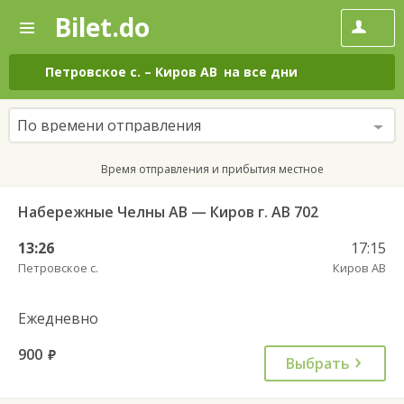
Bilet.do
—
Bilet.do
Поиск
и
покупка
Петровское с.
–
Киров АВ
на все дни
билетов
на
автобус
По времени отправления
онлайн
Время отправления и прибытия местное
Набережные Челны АВ — Киров г. АВ 702
13:26
17:15
Петровское с.
Киров АВ
Ежедневно
900
руб.
Выбрать