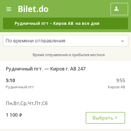
Bilet.do
—
Bilet.do
Поиск
и
покупка
Рудничный пгт
–
Киров АВ
на все дни
билетов
на
автобус
По времени отправления
онлайн
Время отправления и прибытия местное
Рудничный пгт. — Киров г. АВ 247
5:10
9:55
Рудничный пгт
Киров АВ
Пн,Вт,Ср,Чт,Пт,Сб
1 100
руб.
Выбрать