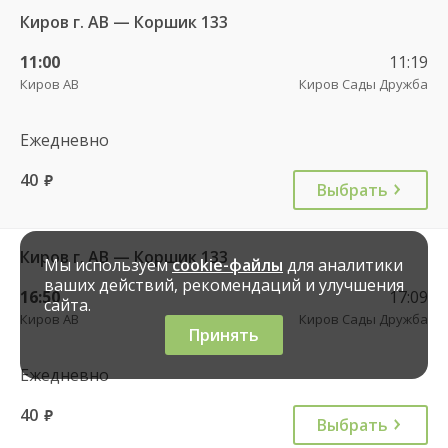
Киров г. АВ — Коршик 133
11:00
11:19
Киров АВ
Киров Сады Дружба
Ежедневно
40
руб.
Выбрать
Киров г. АВ — Коршик 133
Мы используем
cookie-файлы
для аналитики
ваших действий, рекомендаций и улучшения
16:50
17:09
сайта.
Киров АВ
Киров Сады Дружба
Принять
Ежедневно
40
руб.
Выбрать