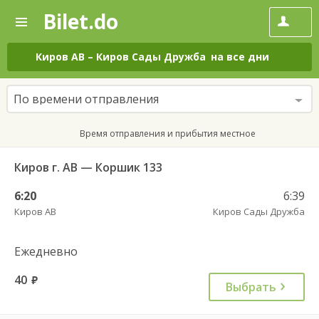
Bilet.do
—
Bilet.do
Поиск
и
покупка
Киров АВ
–
Киров Сады Дружба
на все дни
билетов
на
автобус
По времени отправления
онлайн
Время отправления и прибытия местное
Киров г. АВ — Коршик 133
6:20
6:39
Киров АВ
Киров Сады Дружба
Ежедневно
40
руб.
Выбрать