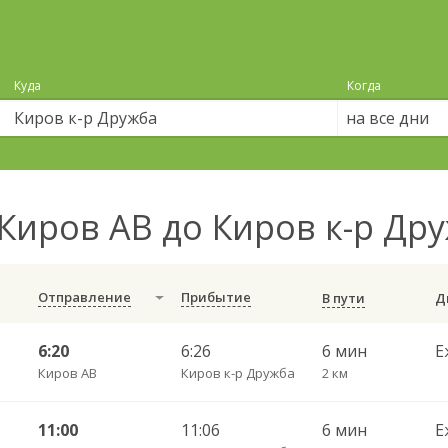
Куда
Когда
на все дни
Киров АВ до Киров к-р Др
Отправление
Прибытие
В пути
6:20
6:26
6 мин
Е
Киров АВ
Киров к-р Дружба
2 км
11:00
11:06
6 мин
Е