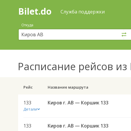
Bilet.do
—
Bilet.do
Поиск
Служба поддержки
и
покупка
Откуда
билетов
на
автобус
онлайн
Расписание рейсов
из 
Рейс
Название маршрута
133
Киров г. АВ — Коршик 133
Детали
133
Киров г. АВ — Коршик 133