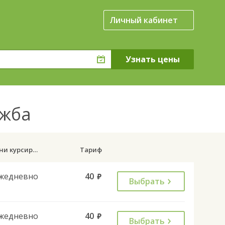
Личный кабинет
ужба
Дни курсирования
Тариф
жедневно
40
руб.
Выбрать
жедневно
40
руб.
Выбрать