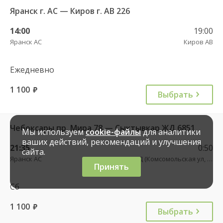
Яранск г. АС — Киров г. АВ 226
14:00
19:00
Яранск АС
Киров АВ
Ежедневно
1 100
руб.
Выбрать
Чебоксары пр. Мира 78 — Сыктывкар ЖД 6851
Мы используем
cookie-файлы
для аналитики
ваших действий, рекомендаций и улучшения
21:35
0:50
сайта.
Яранск АС
Киров ЖД (Комсомольская ул, 42)
Принять
Сб
1 100
руб.
Выбрать