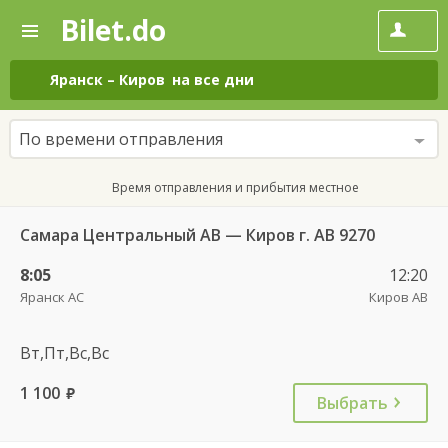
Bilet.do
—
Bilet.do
Поиск
и
покупка
Яранск
–
Киров
на все дни
билетов
на
автобус
По времени отправления
онлайн
Время отправления и прибытия местное
Самара Центральный АВ — Киров г. АВ 9270
8:05
12:20
Яранск АС
Киров АВ
Вт,Пт,Вс,Вс
1 100
руб.
Выбрать