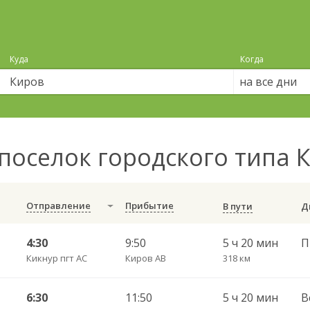
Куда
Когда
на все дни
поселок городского типа 
Отправление
Прибытие
В пути
4:30
9:50
5 ч 20 мин
Кикнур пгт АС
Киров АВ
318 км
6:30
11:50
5 ч 20 мин
В