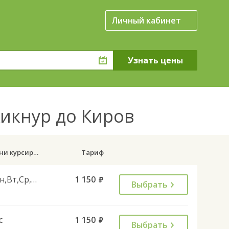
Личный кабинет
Кикнур до Киров
Дни курсирования
Тариф
Пн,Вт,Ср,Чт,Пт,Сб
1 150
руб.
Выбрать
с
1 150
руб.
Выбрать