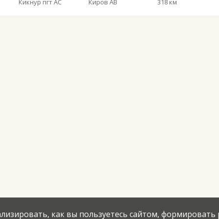
Кикнур пгт АС
Киров АВ
318 км
нализировать, как вы пользуетесь сайтом, формировать