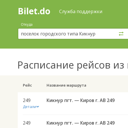
Bilet.do
—
Bilet.do
Поиск
Служба поддержки
и
покупка
Откуда
билетов
на
автобус
онлайн
Расписание рейсов
из 
Рейс
Название маршрута
249
Кикнур пгт. — Киров г. АВ 249
Детали
249
Кикнур пгт. — Киров г. АВ 249