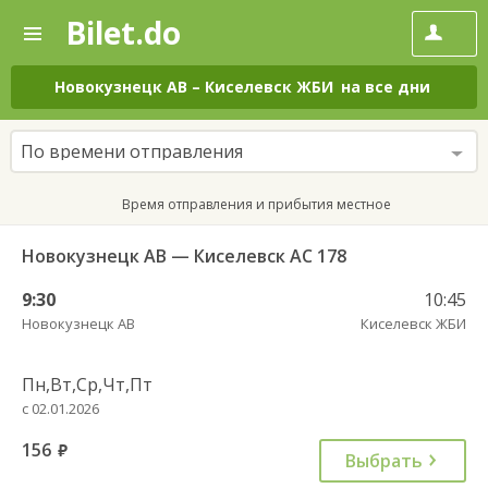
Bilet.do
—
Bilet.do
Поиск
и
покупка
Новокузнецк АВ
–
Киселевск ЖБИ
на все дни
билетов
на
автобус
По времени отправления
онлайн
Время отправления и прибытия местное
Новокузнецк АВ — Киселевск АС 178
9:30
10:45
Новокузнецк АВ
Киселевск ЖБИ
Пн,Вт,Ср,Чт,Пт
с 02.01.2026
156
руб.
Выбрать