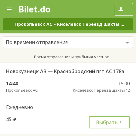
Bilet.do
—
Bilet.do
Поиск
и
покупка
Прокопьевск АС
–
Киселевск Переезд шахты 12
на 
билетов
на
автобус
По времени отправления
онлайн
Время отправления и прибытия местное
Новокузнецк АВ — Краснобродский пгт АС 178а
14:40
15:00
Прокопьевск АС
Киселевск Переезд шахты 12
Ежедневно
45
руб.
Выбрать