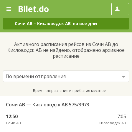
Bilet.do
—
Bilet.do
Поиск
и
покупка
Сочи АВ
–
Кисловодск АВ
на все дни
билетов
на
автобус
Активного расписания рейсов из Сочи АВ до
онлайн
Кисловодск АВ не найдено, отображено архивное
расписание
По времени отправления
Время отправления и прибытия местное
Сочи АВ — Кисловодск АВ 575/3973
12:50
7:05
Сочи АВ
Кисловодск АВ