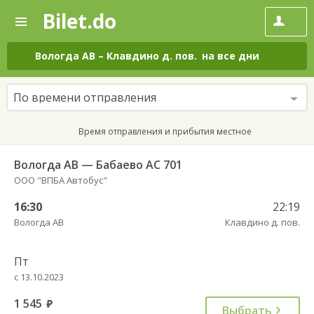
Bilet.do
—
Bilet.do
Поиск
и
покупка
Вологда АВ
–
Клавдино д. пов.
на все дни
билетов
на
автобус
По времени отправления
онлайн
Время отправления и прибытия местное
Вологда АВ — Бабаево АС 701
ООО "ВПБА Автобус"
16:30
22:19
Вологда АВ
Клавдино д. пов.
Пт
с 13.10.2023
1 545
руб.
Выбрать