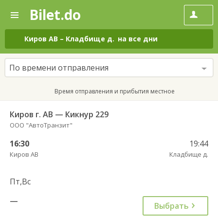
Bilet.do
—
Bilet.do
Поиск
и
покупка
Киров АВ
–
Кладбище д.
на все дни
билетов
на
автобус
По времени отправления
онлайн
Время отправления и прибытия местное
Киров г. АВ — Кикнур 229
ООО "АвтоТранзит"
16:30
19:44
Киров АВ
Кладбище д.
Пт,Вс
—
Выбрать