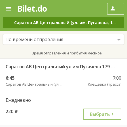
Bilet.do
—
Bilet.do
Поиск
и
покупка
Саратов АВ Центральный (ул. им. Пугачева, 179 А)
–
билетов
на
автобус
По времени отправления
онлайн
Время отправления и прибытия местное
Саратов АВ Центральный ул им Пугачева 179 А — Новые Бурасы рп (ул Баумана 38Б)
6:45
7:00
Саратов АВ Центральный (ул. им. Пугачева, 179 А)
Клещевка (трасса)
Ежедневно
220
руб.
Выбрать