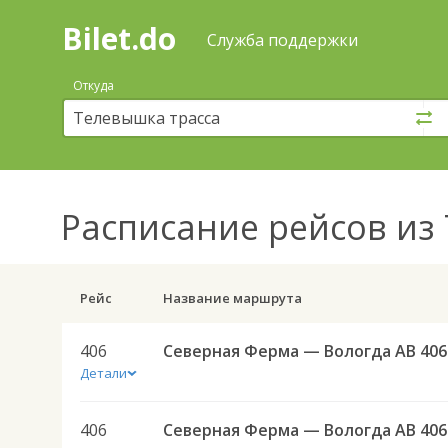
Bilet.do
—
Bilet.do
Поиск
Служба поддержки
и
покупка
Откуда
билетов
на
автобус
онлайн
Расписание рейсов
из 
Рейс
Название маршрута
406
Северная Ферма — Вологда АВ 406
Детали
406
Северная Ферма — Вологда АВ 406