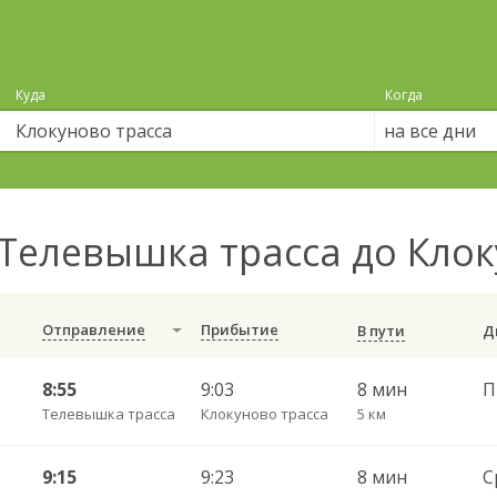
Куда
Когда
на все дни
Телевышка трасса до Кло
Отправление
Прибытие
В пути
8:55
9:03
8 мин
П
Телевышка трасса
Клокуново трасса
5 км
9:15
9:23
8 мин