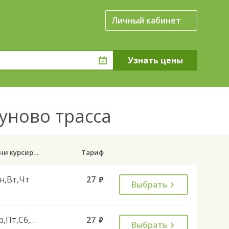
Личный кабинет
куново трасса
Дни курсирования
Тариф
н,Вт,Чт
27
руб.
Выбрать
Ср,Пт,Сб,Вс
27
руб.
Выбрать