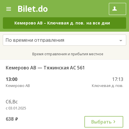
Bilet.do
—
Bilet.do
Поиск
и
покупка
Кемерово АВ
–
Ключевая д. пов.
на все дни
билетов
на
автобус
По времени отправления
онлайн
Время отправления и прибытия местное
Кемерово АВ — Тяжинская АС 561
13:00
17:13
Кемерово АВ
Ключевая д. пов.
Сб,Вс
с 03.01.2025
638
руб.
Выбрать