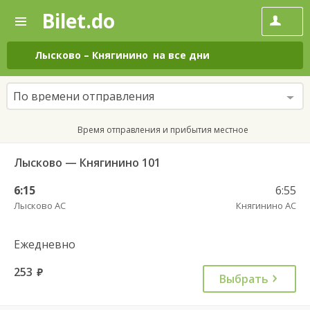
Bilet.do
—
Bilet.do
Поиск
и
покупка
Лысково
–
Княгинино
на все дни
билетов
на
автобус
По времени отправления
онлайн
Время отправления и прибытия местное
Лысково — Княгинино 101
6:15
6:55
Лысково АС
Княгинино АС
Ежедневно
253
руб.
Выбрать