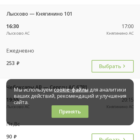
Лысково — Княгинино 101
16:30
17:00
Лысково АС
Княгинино АС
Ежедневно
253
руб.
Выбрать
Чебоксары АВ — Сергач АС 6781
Мы используем
cookie-файлы
для аналитики
ваших действий, рекомендаций и улучшения
19:55
20:15
сайта.
Лысково АС
Княгинино АС
Принять
Пт,Вс
90
руб.
Выбрать