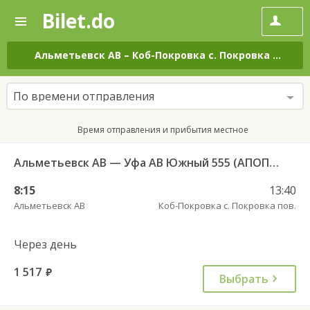
Bilet.do
—
Bilet.do
Поиск
и
покупка
Альметьевск АВ
–
Коб-Покровка с. Покровка пов.
н
билетов
на
автобус
По времени отправления
онлайн
Время отправления и прибытия местное
Альметьевск АВ — Уфа АВ Южный 555 (АПОПАТ)
8:15
13:40
Альметьевск АВ
Коб-Покровка с. Покровка пов.
Через день
1 517
руб.
Выбрать