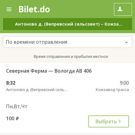
Bilet.do
—
Bilet.do
Поиск
и
покупка
Антоново д. (Вепревский сельсовет)
–
Кожзавод трасса
билетов
на
автобус
По времени отправления
онлайн
Время отправления и прибытия местное
Северная Ферма — Вологда АВ 406
8:32
9:00
Антоново д. (Вепревский сельсовет)
Кожзавод трасса
Пн,Вт,Чт
100
руб.
Выбрать