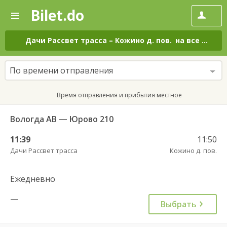
Bilet.do
—
Bilet.do
Поиск
и
покупка
Дачи Рассвет трасса
–
Кожино д. пов.
на все дни
билетов
на
автобус
По времени отправления
онлайн
Время отправления и прибытия местное
Вологда АВ — Юрово 210
11:39
11:50
Дачи Рассвет трасса
Кожино д. пов.
Ежедневно
—
Выбрать