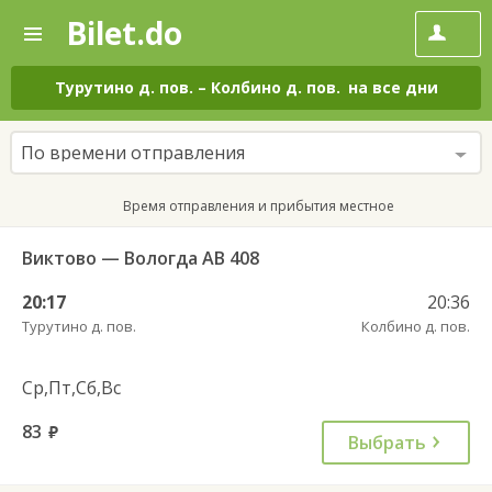
Bilet.do
—
Bilet.do
Поиск
и
покупка
Турутино д. пов.
–
Колбино д. пов.
на все дни
билетов
на
автобус
По времени отправления
онлайн
Время отправления и прибытия местное
Виктово — Вологда АВ 408
20:17
20:36
Турутино д. пов.
Колбино д. пов.
Ср,Пт,Сб,Вс
83
руб.
Выбрать