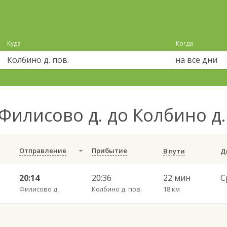
Куда
Когда
на все дни
Филисово д. до Колбино д.
Отправление
Прибытие
В пути
20:14
20:36
22 мин
Филисово д.
Колбино д. пов.
18 км