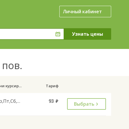
Личный кабинет
 пов.
Дни курсирования
Тариф
Ср,Пт,Сб,Вс
93
руб.
Выбрать