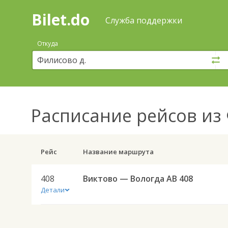
Bilet.do
—
Bilet.do
Поиск
Служба поддержки
и
покупка
Откуда
билетов
на
автобус
онлайн
Расписание рейсов
из 
Рейс
Название маршрута
408
Виктово — Вологда АВ 408
Детали