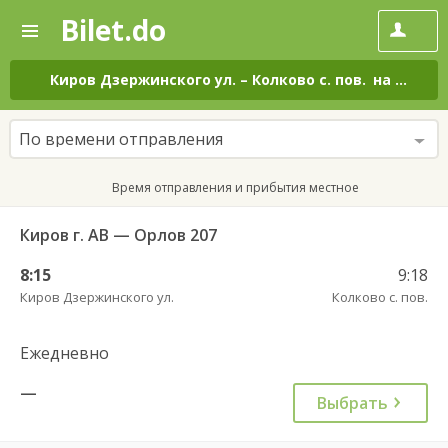
Bilet.do
—
Bilet.do
Поиск
и
покупка
Киров Дзержинского ул.
–
Колково с. пов.
на все дни
билетов
на
автобус
По времени отправления
онлайн
Время отправления и прибытия местное
Киров г. АВ — Орлов 207
8:15
9:18
Киров Дзержинского ул.
Колково с. пов.
Ежедневно
—
Выбрать