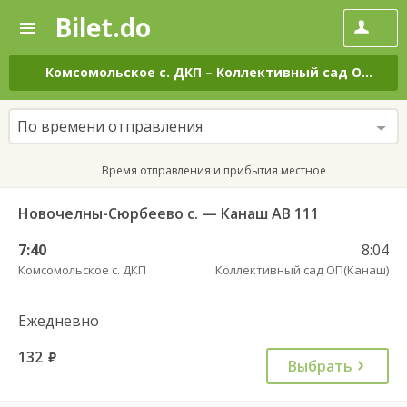
Bilet.do
—
Bilet.do
Поиск
и
покупка
Комсомольское с. ДКП
–
Коллективный сад ОП(Канаш)
билетов
на
автобус
По времени отправления
онлайн
Время отправления и прибытия местное
Новочелны-Сюрбеево с. — Канаш АВ 111
7:40
8:04
Комсомольское с. ДКП
Коллективный сад ОП(Канаш)
Ежедневно
132
руб.
Выбрать