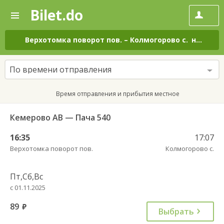
Bilet.do
—
Bilet.do
Поиск
и
покупка
Верхотомка поворот пов.
–
Колмогорово с.
на все дни
билетов
на
автобус
По времени отправления
онлайн
Время отправления и прибытия местное
Кемерово АВ — Пача 540
16:35
17:07
Верхотомка поворот пов.
Колмогорово с.
Пт,Сб,Вс
с 01.11.2025
89
руб.
Выбрать