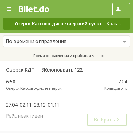
Bilet.do
—
Bilet.do
Поиск
и
покупка
Озерск Кассово-диспетчерский пункт
–
Кольцово п.
билетов
на
автобус
По времени отправления
онлайн
Время отправления и прибытия местное
Озерск КДП — Яблоновка п. 122
6:50
7:04
Озерск Кассово-диспетчерский пункт
Кольцово п.
27.04, 02.11, 28.12, 01.11
Рейс неактивен
Выбрать