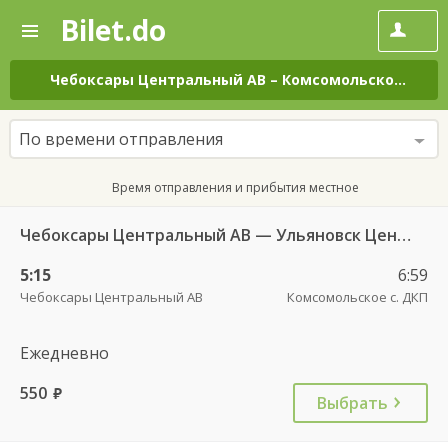
Bilet.do
—
Bilet.do
Поиск
и
покупка
Чебоксары Центральный АВ
–
Комсомольское с. ДКП
билетов
на
автобус
По времени отправления
онлайн
Время отправления и прибытия местное
Чебоксары Центральный АВ — Ульяновск Центральный АВ 6408
5:15
6:59
Чебоксары Центральный АВ
Комсомольское с. ДКП
Ежедневно
550
руб.
Выбрать