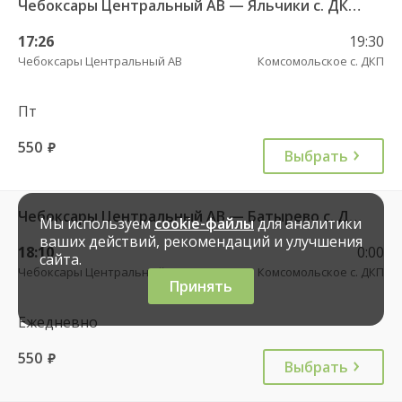
Чебоксары Центральный АВ — Яльчики с. ДКП 534
17:26
19:30
Чебоксары Центральный АВ
Комсомольское с. ДКП
Пт
550
руб.
Выбрать
Чебоксары Центральный АВ — Батырево с. ДКП 543
Мы используем
cookie-файлы
для аналитики
ваших действий, рекомендаций и улучшения
18:10
0:00
сайта.
Чебоксары Центральный АВ
Комсомольское с. ДКП
Принять
Ежедневно
550
руб.
Выбрать