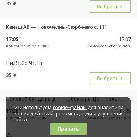
35
руб.
Выбрать
Канаш АВ — Новочелны-Сюрбеево с. 111
17:05
17:07
Комсомольское с. ДКП
Комсомольское с. пов.
Пн,Вт,Ср,Чт,Пт
35
руб.
Выбрать
Полевой Сундырь д. — Чебоксары Центральный АВ 633
Мы используем
cookie-файлы
для аналитики
17:30
17:35
ваших действий, рекомендаций и улучшения
Комсомольское с. ДКП
Комсомольское с. пов.
сайта.
Принять
Вс