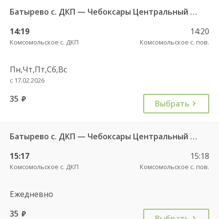
Батырево с. ДКП — Чебоксары Центральный АВ 543
14:19
14:20
Комсомольское с. ДКП
Комсомольское с. пов.
Пн,Чт,Пт,Сб,Вс
с 17.02.2026
35
руб.
Выбрать
Батырево с. ДКП — Чебоксары Центральный АВ 543
15:17
15:18
Комсомольское с. ДКП
Комсомольское с. пов.
Ежедневно
35
руб.
Выбрать