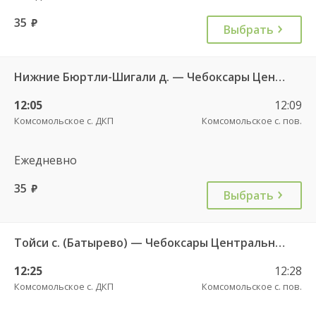
35
руб.
Выбрать
Нижние Бюртли-Шигали д. — Чебоксары Центральный АВ 601
12:05
12:09
Комсомольское с. ДКП
Комсомольское с. пов.
Ежедневно
35
руб.
Выбрать
Тойси с. (Батырево) — Чебоксары Центральный АВ 526
12:25
12:28
Комсомольское с. ДКП
Комсомольское с. пов.