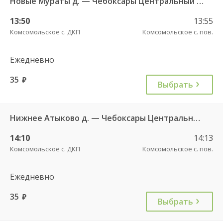
Новые Мураты д. — Чебоксары Центральный АВ 626
13:50
13:55
Комсомольское с. ДКП
Комсомольское с. пов.
Ежедневно
35
руб.
Выбрать
Нижнее Атыково д. — Чебоксары Центральный АВ 735
14:10
14:13
Комсомольское с. ДКП
Комсомольское с. пов.
Ежедневно
35
руб.
Выбрать