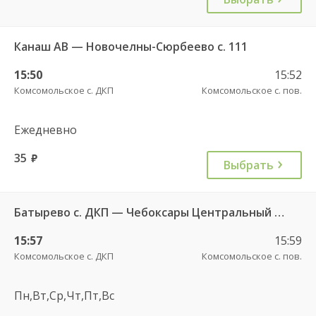
Канаш АВ — Новочелны-Сюрбеево с. 111
15:50
15:52
Комсомольское с. ДКП
Комсомольское с. пов.
Ежедневно
35
руб.
Выбрать
Батырево с. ДКП — Чебоксары Центральный АВ 543
15:57
15:59
Комсомольское с. ДКП
Комсомольское с. пов.
Пн,Вт,Ср,Чт,Пт,Вс