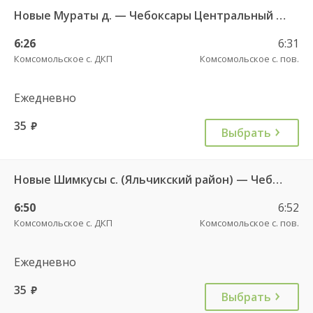
Новые Мураты д. — Чебоксары Центральный АВ 626
6:26
6:31
Комсомольское с. ДКП
Комсомольское с. пов.
Ежедневно
35
руб.
Выбрать
Новые Шимкусы с. (Яльчикский район) — Чебоксары Центральный АВ 653
6:50
6:52
Комсомольское с. ДКП
Комсомольское с. пов.
Ежедневно
35
руб.
Выбрать