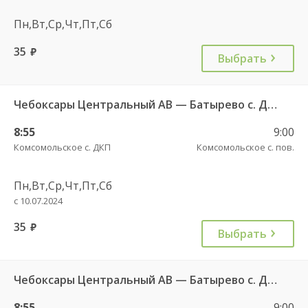
Пн,Вт,Ср,Чт,Пт,Сб
35
руб.
Выбрать
Чебоксары Центральный АВ — Батырево с. ДКП 543
8:55
9:00
Комсомольское с. ДКП
Комсомольское с. пов.
Пн,Вт,Ср,Чт,Пт,Сб
с 10.07.2024
35
руб.
Выбрать
Чебоксары Центральный АВ — Батырево с. ДКП 543
8:55
9:00