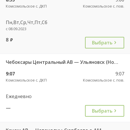
Комсомольское с. ДКП
Комсомольское с. пов.
Пн,Вт,Ср,Чт,Пт,Сб
с 08.09.2023
8
руб.
Выбрать
Чебоксары Центральный АВ — Ульяновск (Новый город) ч/з Батырево с. ДКП 5843
9:07
9:07
Комсомольское с. ДКП
Комсомольское с. пов.
Ежедневно
—
Выбрать