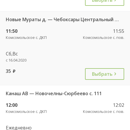
Новые Мураты д. — Чебоксары Центральный АВ 626
11:50
11:55
Комсомольское с. ДКП
Комсомольское с. пов.
Сб,Вс
с 16.04.2020
35
руб.
Выбрать
Канаш АВ — Новочелны-Сюрбеево с. 111
12:00
12:02
Комсомольское с. ДКП
Комсомольское с. пов.
Ежедневно