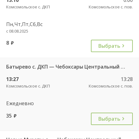
Комсомольское с. ДКП
Комсомольское с. пов.
Пн,Чт,Пт,Сб,Вс
с 08.08.2025
8
руб.
Выбрать
Батырево с. ДКП — Чебоксары Центральный АВ 543
13:27
13:28
Комсомольское с. ДКП
Комсомольское с. пов.
Ежедневно
35
руб.
Выбрать