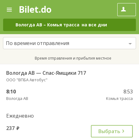
Bilet.do
—
Bilet.do
Поиск
и
покупка
Вологда АВ
–
Комья трасса
на все дни
билетов
на
автобус
По времени отправления
онлайн
Время отправления и прибытия местное
Вологда АВ — Спас-Ямщики 717
ООО "ВПБА Автобус"
8:10
8:53
Вологда АВ
Комья трасса
Ежедневно
237
руб.
Выбрать