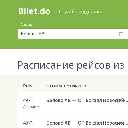
Bilet.do
—
Bilet.do
Поиск
Служба поддержки
и
покупка
Откуда
билетов
на
автобус
онлайн
Расписание рейсов
из 
Рейс
Название маршрута
4971
Белово АВ — ОП Вокзал Новос
Детали
4971
Белово АВ — ОП Вокзал Новос