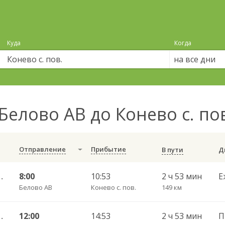
Куда
Когда
на все дни
Белово АВ до Конево с. по
Отправление
Прибытие
В пути
ибирск-Главный 4971
8:00
10:53
2 ч 53 мин
Е
Белово АВ
Конево с. пов.
149 км
ибирск-Главный 4971
12:00
14:53
2 ч 53 мин
П