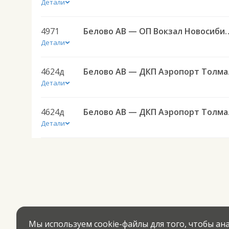
Детали
4971
Белово АВ — ОП Вокзал Новос
Детали
4624д
Белово 
Детали
4624д
Белово 
Детали
Мы используем cookie-файлы для того, чтобы а