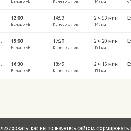
Белово АВ
Конево с. пов.
149 км
с 
ибирск-Главный 4971
12:00
14:53
2 ч 53 мин
Е
Белово АВ
Конево с. пов.
149 км
АВ — ДКП Аэропорт Толмачево г.Обь-2 4624д
15:00
17:20
2 ч 20 мин
Е
Белово АВ
Конево с. пов.
151 км
АВ — ДКП Аэропорт Толмачево г.Обь-2 4624д
16:30
18:45
2 ч 15 мин
Е
Белово АВ
Конево с. пов.
151 км
нализировать, как вы пользуетесь сайтом, формировать