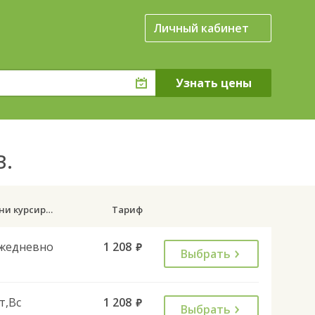
Личный кабинет
в.
Дни курсирования
Тариф
жедневно
1 208
руб.
Выбрать
т,Вс
1 208
руб.
Выбрать