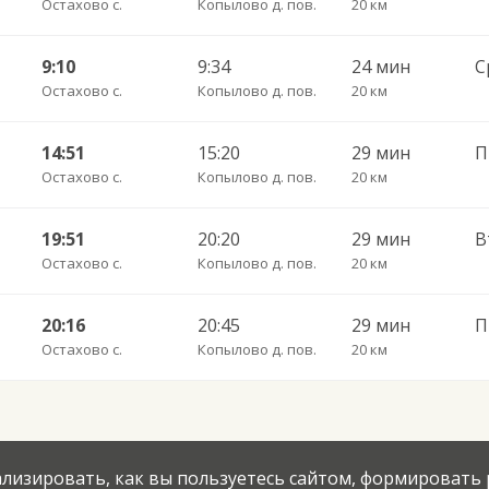
Остахово с.
Копылово д. пов.
20 км
9:10
9:34
24 мин
Остахово с.
Копылово д. пов.
20 км
14:51
15:20
29 мин
П
Остахово с.
Копылово д. пов.
20 км
19:51
20:20
29 мин
Остахово с.
Копылово д. пов.
20 км
20:16
20:45
29 мин
П
Остахово с.
Копылово д. пов.
20 км
нализировать, как вы пользуетесь сайтом, формировать