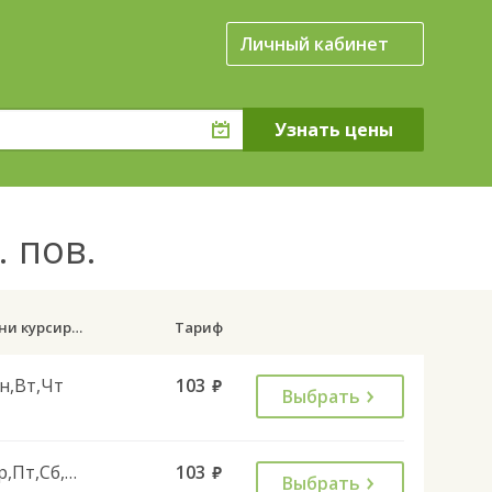
Личный кабинет
. пов.
Дни курсирования
Тариф
н,Вт,Чт
103
руб.
Выбрать
Ср,Пт,Сб,Вс
103
руб.
Выбрать