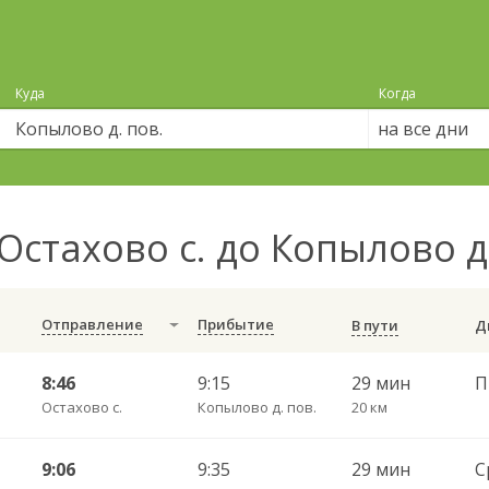
Куда
Когда
на все дни
Остахово с. до Копылово д
Отправление
Прибытие
В пути
8:46
9:15
29 мин
П
Остахово с.
Копылово д. пов.
20 км
9:06
9:35
29 мин