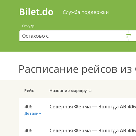
Bilet.do
—
Bilet.do
Поиск
Служба поддержки
и
покупка
Откуда
билетов
на
автобус
онлайн
Расписание рейсов
из 
Рейс
Название маршрута
406
Северная Ферма — Вологда АВ 406
Детали
406
Северная Ферма — Вологда АВ 406