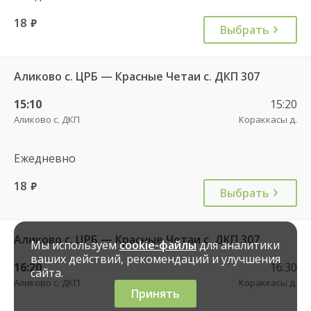
18
руб.
Выбрать
Аликово с. ЦРБ — Красные Четаи с. ДКП 307
15:10
15:20
Аликово с. ДКП
Кораккасы д.
Ежедневно
18
руб.
Выбрать
Аликово с. ЦРБ — Красные Четаи с. ДКП 307
Мы используем
cookie-файлы
для аналитики
ваших действий, рекомендаций и улучшения
16:20
16:30
сайта.
Аликово с. ДКП
Кораккасы д.
Принять