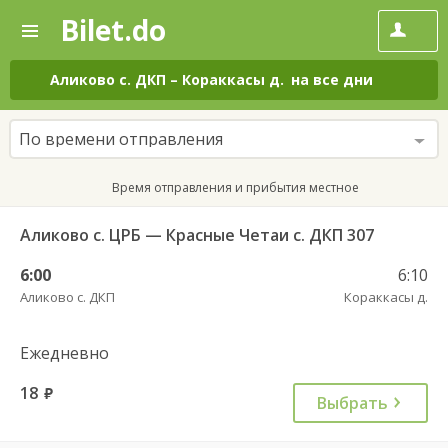
Bilet.do
—
Bilet.do
Поиск
и
покупка
Аликово с. ДКП
–
Кораккасы д.
на все дни
билетов
на
автобус
По времени отправления
онлайн
Время отправления и прибытия местное
Аликово с. ЦРБ — Красные Четаи с. ДКП 307
6:00
6:10
Аликово с. ДКП
Кораккасы д.
Ежедневно
18
руб.
Выбрать