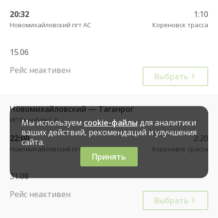
20:32
1:10
Новомихайловский пгт АС
Кореновск трасса
15.06
Рейс неактивен
Выбрать
Новомихайловский — Таганрог
ИП Коробов С.О.
Мы используем
cookie-файлы
для аналитики
ваших действий, рекомендаций и улучшения
22:00
2:20
сайта.
Новомихайловский пгт АС
Кореновск трасса
Принять
31.08
Рейс неактивен
Выбрать