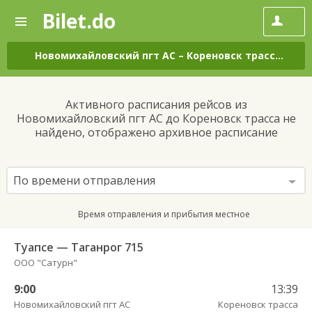
Bilet.do
—
Bilet.do
Поиск
и
покупка
Новомихайловский пгт АС
–
Кореновск трасса
на в
билетов
на
автобус
Активного расписания рейсов из
онлайн
Новомихайловский пгт АС до Кореновск трасса не
найдено, отображено архивное расписание
По времени отправления
Время отправления и прибытия местное
Туапсе — Таганрог 715
ООО "Сатурн"
9:00
13:39
Новомихайловский пгт АС
Кореновск трасса