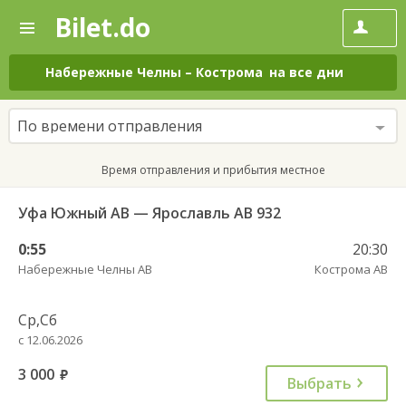
Bilet.do
—
Bilet.do
Поиск
и
покупка
Набережные Челны
–
Кострома
на все дни
билетов
на
автобус
По времени отправления
онлайн
Время отправления и прибытия местное
Уфа Южный АВ — Ярославль АВ 932
0:55
20:30
Набережные Челны АВ
Кострома АВ
Ср,Сб
с 12.06.2026
3 000
руб.
Выбрать