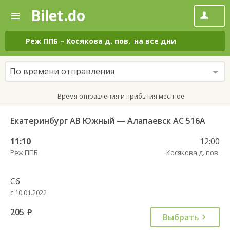
Bilet.do
—
Bilet.do
Поиск
и
покупка
Реж ППБ
–
Косякова д. пов.
на все дни
билетов
на
автобус
По времени отправления
онлайн
Время отправления и прибытия местное
Екатеринбург АВ Южный — Алапаевск АС 516А
11:10
12:00
Реж ППБ
Косякова д. пов.
Сб
с 10.01.2022
205
руб.
Выбрать