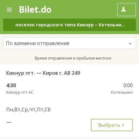
Bilet.do
—
Bilet.do
Поиск
и
покупка
поселок городского типа Кикнур
–
Котельнич
на вс
билетов
на
автобус
По времени отправления
онлайн
Время отправления и прибытия местное
Кикнур пгт. — Киров г. АВ 249
4:30
0:00
Кикнур пгт АС
Котельнич
Пн,Вт,Ср,Чт,Пт,Сб
—
Выбрать