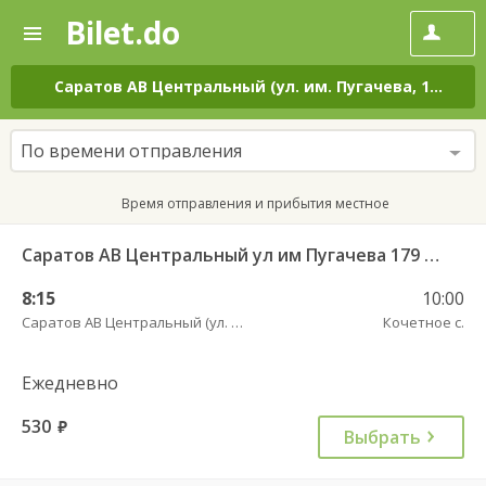
Bilet.do
—
Bilet.do
Поиск
и
покупка
Саратов АВ Центральный (ул. им. Пугачева, 179 А)
–
билетов
на
автобус
По времени отправления
онлайн
Время отправления и прибытия местное
Саратов АВ Центральный ул им Пугачева 179 А — Старая Полтавка
8:15
10:00
Саратов АВ Центральный (ул. им. Пугачева, 179 А)
Кочетное с.
Ежедневно
530
руб.
Выбрать