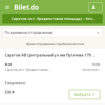
Bilet.do
—
Bilet.do
Поиск
и
покупка
Саратов (ост. Предмостовая площадь)
–
Кочетное с.
билетов
на
автобус
По времени отправления
онлайн
Время отправления и прибытия местное
Саратов АВ Центральный ул им Пугачева 179 А — Старая Полтавка
8:20
10:00
Саратов (ост. Предмостовая площадь)
Кочетное с.
Ежедневно
530
руб.
Выбрать