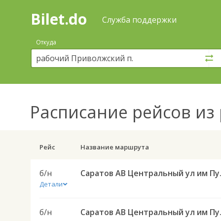
Bilet.do
—
Bilet.do
Поиск
Служба поддержки
и
покупка
Откуда
билетов
на
автобус
онлайн
Расписание рейсов
из 
Рейс
Название маршрута
б/н
Саратов АВ Цен
Детали
б/н
Саратов АВ Цен