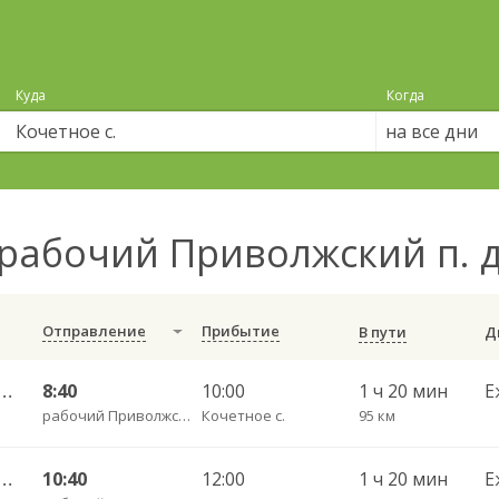
Куда
Когда
на все дни
рабочий Приволжский п. д
Отправление
Прибытие
В пути
тральный ул им Пугачева 179 А — Старая Полтавка
8:40
10:00
1 ч 20 мин
Е
рабочий Приволжский п.
Кочетное с.
95 км
тральный ул им Пугачева 179 А — Старая Полтавка
10:40
12:00
1 ч 20 мин
Е