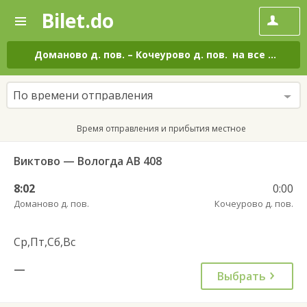
Bilet.do
—
Bilet.do
Поиск
и
покупка
Доманово д. пов.
–
Кочеурово д. пов.
на все дни
билетов
на
автобус
По времени отправления
онлайн
Время отправления и прибытия местное
Виктово — Вологда АВ 408
8:02
0:00
Доманово д. пов.
Кочеурово д. пов.
Ср,Пт,Сб,Вс
—
Выбрать