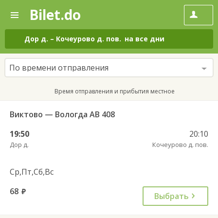
Bilet.do
—
Bilet.do
Поиск
и
покупка
Дор д.
–
Кочеурово д. пов.
на все дни
билетов
на
автобус
По времени отправления
онлайн
Время отправления и прибытия местное
Виктово — Вологда АВ 408
19:50
20:10
Дор д.
Кочеурово д. пов.
Ср,Пт,Сб,Вс
68
руб.
Выбрать