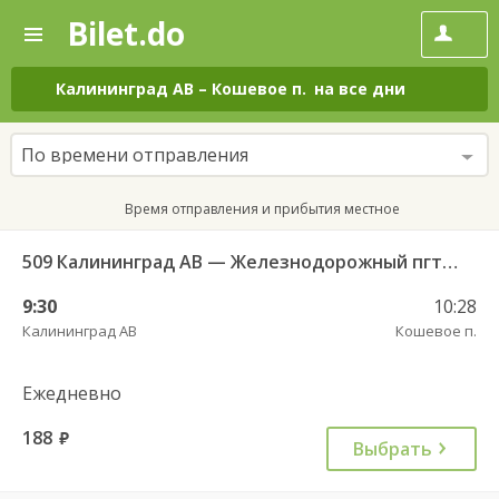
Bilet.do
—
Bilet.do
Поиск
и
покупка
Калининград АВ
–
Кошевое п.
на все дни
билетов
на
автобус
По времени отправления
онлайн
Время отправления и прибытия местное
509 Калининград АВ — Железнодорожный пгт. ч/з Правдинск КДП
9:30
10:28
Калининград АВ
Кошевое п.
Ежедневно
188
руб.
Выбрать