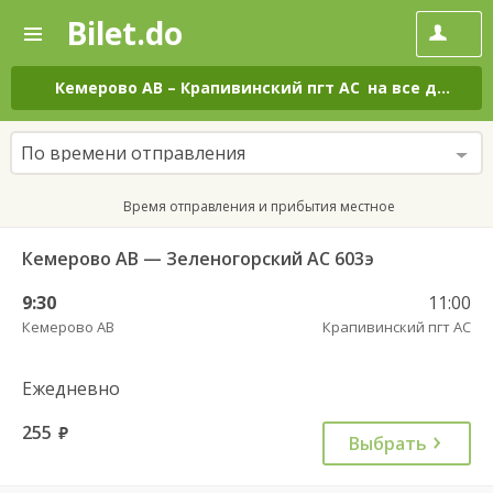
Bilet.do
—
Bilet.do
Поиск
и
покупка
Кемерово АВ
–
Крапивинский пгт АС
на все дни
билетов
на
автобус
По времени отправления
онлайн
Время отправления и прибытия местное
Кемерово АВ — Зеленогорский АС 603э
9:30
11:00
Кемерово АВ
Крапивинский пгт АС
Ежедневно
255
руб.
Выбрать