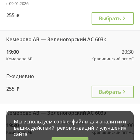
с 09.01.2026
255
руб.
Выбрать
Кемерово АВ — Зеленогорский АС 603к
19:00
20:30
Кемерово АВ
Крапивинский пгт АС
Ежедневно
255
руб.
Выбрать
Кемерово АВ — Зеленогорский АС 603э
Мы используем
cookie-файлы
для аналитики
19:30
21:00
ваших действий, рекомендаций и улучшения
Кемерово АВ
Крапивинский пгт АС
сайта.