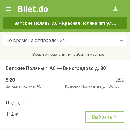
Bilet.do
—
Bilet.do
Поиск
и
покупка
Вятские Поляны АС
–
Красная Поляна пгт ул. Островского
билетов
на
автобус
По времени отправления
онлайн
Время отправления и прибытия местное
Вятские Поляны г. АС — Виноградово д. 801
5:20
5:55
Вятские Поляны АС
Красная Поляна пгт ул. Островского
Пн,Ср,Пт
112
руб.
Выбрать