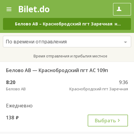
Bilet.do
—
Bilet.do
Поиск
и
покупка
Белово АВ
–
Краснобродский пгт Заречная
на все дни
билетов
на
автобус
По времени отправления
онлайн
Время отправления и прибытия местное
Белово АВ — Краснобродский пгт АС 109п
8:20
9:36
Белово АВ
Краснобродский пгт Заречная
Ежедневно
138
руб.
Выбрать