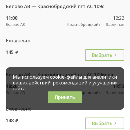
Белово АВ — Краснобродский пгт АС 109с
11:00
12:22
Белово АВ
Краснобродский пгт Заречная
Ежедневно
145
руб.
Выбрать
Белово АВ — Краснобродский пгт АС 109инов
Мы используем
cookie-файлы
для аналитики
ваших действий, рекомендаций и улучшения
18:20
19:58
сайта.
Белово АВ
Краснобродский пгт Заречная
Принять
Ежедневно
148
руб.
Выбрать