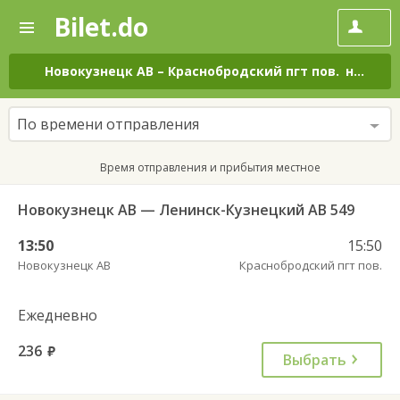
Bilet.do
—
Bilet.do
Поиск
и
покупка
Новокузнецк АВ
–
Краснобродский пгт пов.
на все дни
билетов
на
автобус
По времени отправления
онлайн
Время отправления и прибытия местное
Новокузнецк АВ — Ленинск-Кузнецкий АВ 549
13:50
15:50
Новокузнецк АВ
Краснобродский пгт пов.
Ежедневно
236
руб.
Выбрать