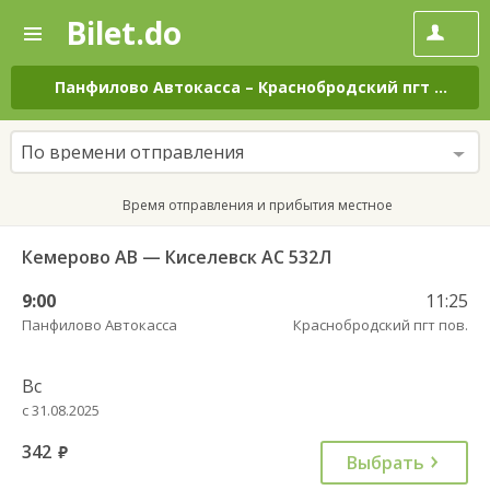
Bilet.do
—
Bilet.do
Поиск
и
покупка
Панфилово Автокасса
–
Краснобродский пгт пов.
н
билетов
на
автобус
По времени отправления
онлайн
Время отправления и прибытия местное
Кемерово АВ — Киселевск АС 532Л
9:00
11:25
Панфилово Автокасса
Краснобродский пгт пов.
Вс
с 31.08.2025
342
руб.
Выбрать