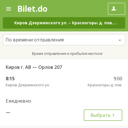
Bilet.do
—
Bilet.do
Поиск
и
покупка
Киров Дзержинского ул.
–
Красногоры д. пов.
на вс
билетов
на
автобус
По времени отправления
онлайн
Время отправления и прибытия местное
Киров г. АВ — Орлов 207
8:15
9:00
Киров Дзержинского ул.
Красногоры д. пов.
Ежедневно
—
Выбрать