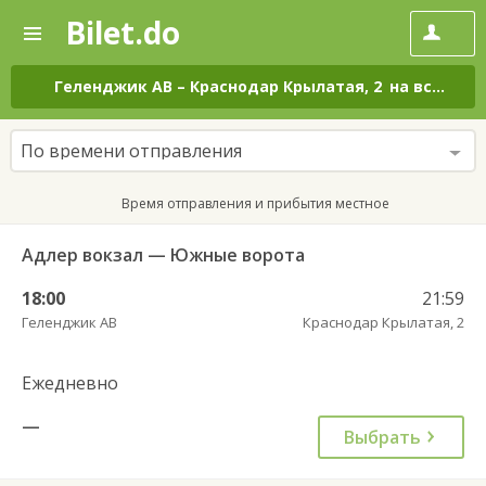
Bilet.do
—
Bilet.do
Поиск
и
покупка
Геленджик АВ
–
Краснодар Крылатая, 2
на все дни
билетов
на
автобус
По времени отправления
онлайн
Время отправления и прибытия местное
Адлер вокзал — Южные ворота
18:00
21:59
Геленджик АВ
Краснодар Крылатая, 2
Ежедневно
—
Выбрать